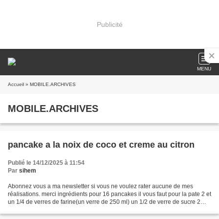
Publicité
MENU
Accueil
» MOBILE.ARCHIVES
MOBILE.ARCHIVES
pancake a la noix de coco et creme au citron
Publié le 14/12/2025 à 11:54
Par
sihem
Abonnez vous a ma newsletter si vous ne voulez rater aucune de mes
réalisations. merci ingrédients pour 16 pancakes il vous faut pour la pate 2 et
un 1/4 de verres de farine(un verre de 250 ml) un 1/2 de verre de sucre 2
gros œufs ou 3 petits un 1/4 de...