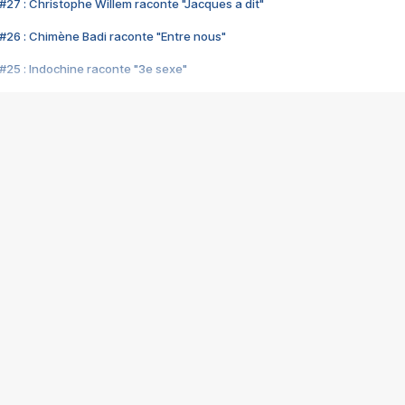
#27 : Christophe Willem raconte "Jacques a dit"
#26 : Chimène Badi raconte "Entre nous"
#25 : Indochine raconte "3e sexe"
#24 : Zaho raconte "C'est chelou"
#23 : Patrick Bruel raconte "Au café des délices"
#22 : Kyo raconte "Le chemin"
#21 : Nolwenn Leroy raconte "Cassé"
#20 : Patrick Hernandez raconte "Born to be alive"
#19 : Lorie raconte "Près de moi"
#18 : Michael Jones raconte "A nos actes manqués" (avec Jean-Jacque
#17 : Khaled raconte "Aïcha"
#16 : Corneille raconte "Parce qu'on vient de loin"
#15 : Indochine raconte "L'aventurier"