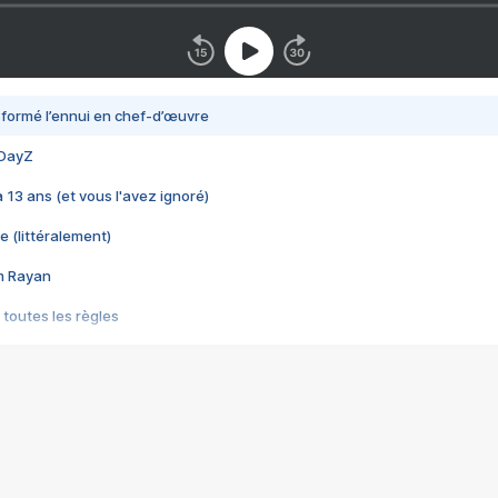
nsformé l’ennui en chef-d’œuvre
 DayZ
 a 13 ans (et vous l'avez ignoré)
e (littéralement)
im Rayan
 toutes les règles
s les jeux vidéo
us choquant de Rockstar ? - Le scandale BULLY
e plus moche de Steam
du RÊVE tourne au CAUCHEMAR