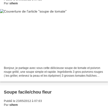
Par
sihem
Bonjour, je partage avec vous cette délicieuse soupe de tomate et poivron
rouge grillé, une soupe simple et rapide. Ingrédients 3 gros poivrons rouges
( les griller, enlevez la peau et les épépiner) 3 grosses tomates fraîches
coupées en petits morceaux...
Soupe facile/chou fleur
Publié le 23/05/2012 à 07:03
Par
sihem