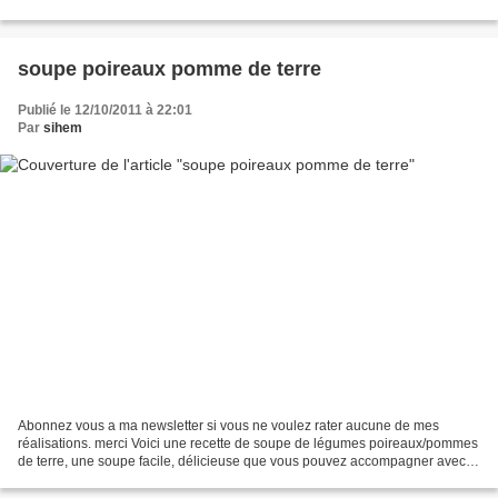
coupées en rondelles 2 pommes de terre...
soupe poireaux pomme de terre
Publié le 12/10/2011 à 22:01
Par
sihem
Abonnez vous a ma newsletter si vous ne voulez rater aucune de mes
réalisations. merci Voici une recette de soupe de légumes poireaux/pommes
de terre, une soupe facile, délicieuse que vous pouvez accompagner avec
un bon pain fait maison, comme le matlou3,...