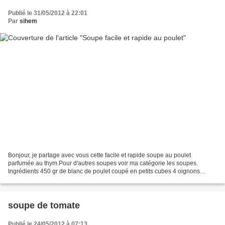
Publié le 31/05/2012 à 22:01
Par
sihem
Bonjour, je partage avec vous cette facile et rapide soupe au poulet
parfumée au thym.Pour d'autres soupes voir ma catégorie les soupes.
Ingrédients 450 gr de blanc de poulet coupé en petits cubes 4 oignons
coupés en lamelles 1 poireaux coupé en rondelle...
soupe de tomate
Publié le 24/05/2012 à 07:13