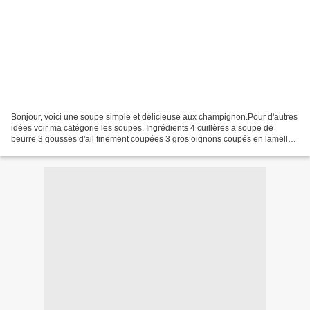
Bonjour, voici une soupe simple et délicieuse aux champignon.Pour d'autres
idées voir ma catégorie les soupes. Ingrédients 4 cuillères a soupe de
beurre 3 gousses d'ail finement coupées 3 gros oignons coupés en lamelles
550 gr de champignon 3 cuillères...