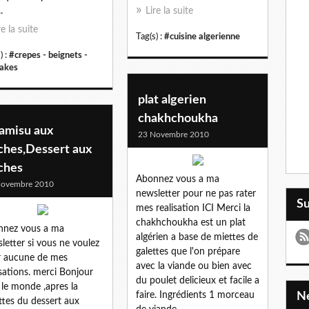
.
Lire la suite
re la suite
Tag(s) :
#cuisine algerienne
) :
#crepes - beignets -
akes
plat algerien
chakhchoukha
ramisu aux
23 Novembre 2010
ches,Dessert aux
ches
Abonnez vous a ma
Novembre 2010
newsletter pour ne pas rater
S
mes realisation ICI Merci la
chakhchoukha est un plat
nnez vous a ma
algérien a base de miettes de
letter si vous ne voulez
galettes que l'on prépare
r aucune de mes
avec la viande ou bien avec
isations. merci Bonjour
du poulet delicieux et facile a
 le monde ,apres la
faire. Ingrédients 1 morceau
ttes du dessert aux