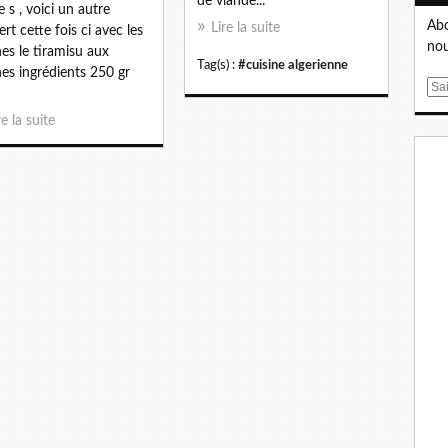
de viande...
e s , voici un autre
Abo
Lire la suite
ert cette fois ci avec les
nou
es le tiramisu aux
Tag(s) :
#cuisine algerienne
es ingrédients 250 gr
E
m
re la suite
a
i
l