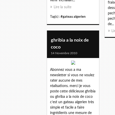
venir inchallah...
frais
Lire la suite
dess
pech
Tag(s) :
#gateau algerien
pech
de...
Li
ghribia a la noix de
coco
14 Novembre 2010
Abonnez vous a ma
newsletter si vous ne voulez
rater aucune de mes
réalisations. merci je vous
poste cette délicieuse ghribia
ou ghriba a la noix de coco
c’est un gateau algerien très
simple et facile a faire
ingrédients une mesure de