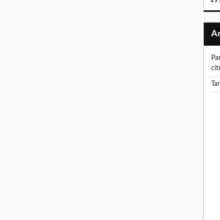
pancake a la noix de coco et creme au
cit
ta