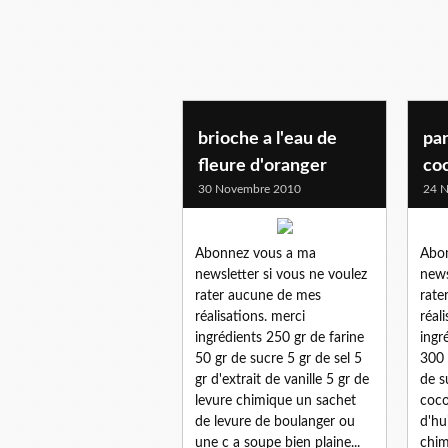
brioche a l'eau de
pan
fleure d'oranger
coc
30 Novembre 2010
24 
Abonnez vous a ma
Abo
newsletter si vous ne voulez
news
rater aucune de mes
rate
réalisations. merci
réal
ingrédients 250 gr de farine
ingr
50 gr de sucre 5 gr de sel 5
300 
gr d'extrait de vanille 5 gr de
de s
levure chimique un sachet
coco
de levure de boulanger ou
d'hu
une c a soupe bien plaine...
chim