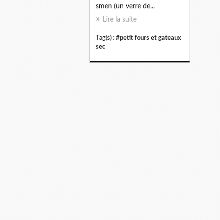
smen (un verre de...
Lire la suite
Tag(s) :
#petit fours et gateaux
sec