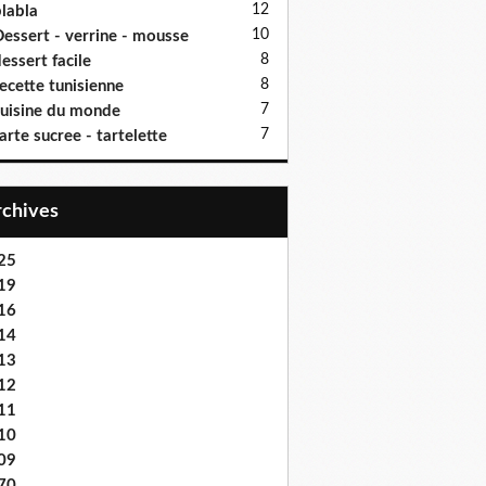
12
labla
10
essert - verrine - mousse
8
essert facile
8
ecette tunisienne
7
uisine du monde
7
arte sucree - tartelette
Archives
25
19
16
14
13
12
11
10
09
70