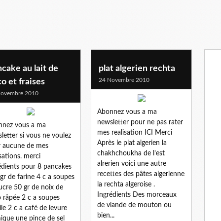
cake au lait de
plat algerien rechta
24 Novembre 2010
o et fraises
Novembre 2010
Abonnez vous a ma
newsletter pour ne pas rater
nnez vous a ma
mes realisation ICI Merci
letter si vous ne voulez
Après le plat algerien la
r aucune de mes
chakhchoukha de l’est
isations. merci
alrerien voici une autre
édients pour 8 pancakes
recettes des pâtes algerienne
gr de farine 4 c a soupes
la rechta algeroise .
ucre 50 gr de noix de
Ingrédients Des morceaux
 râpée 2 c a soupes
de viande de mouton ou
ile 2 c a café de levure
bien...
ique une pince de sel