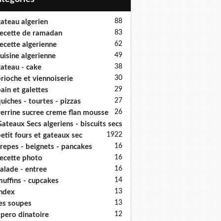
88
ateau algerien
83
ecette de ramadan
62
ecette algerienne
49
uisine algerienne
38
ateau - cake
30
rioche et viennoiserie
29
ain et galettes
27
uiches - tourtes - pizzas
26
errine sucree creme flan mousse
ateaux Secs algeriens - biscuits secs
19
22
etit fours et gateaux sec
16
repes - beignets - pancakes
16
ecette photo
16
alade - entree
14
uffins - cupcakes
13
ndex
13
es soupes
12
pero dinatoire