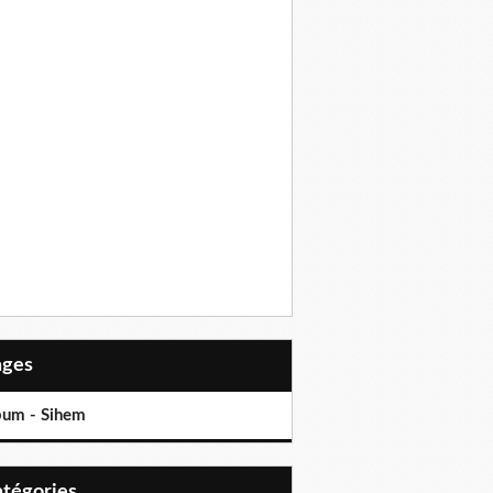
Pages
bum - Sihem
Catégories