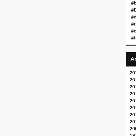
#b
#D
#d
#r
#c
#t
20
20
20
20
20
20
20
20
20
19