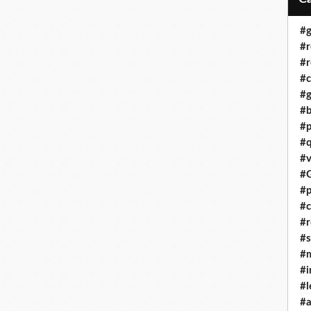
#g
#r
#r
#c
#g
#b
#p
#q
#v
#G
#p
#c
#r
#s
#m
#i
#l
#a