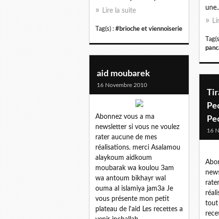
une..
Lire la suite
Li
Tag(s) :
#brioche et viennoiserie
Tag(s
panc
aid moubarek
16 Novembre 2010
Ti
Pe
Abonnez vous a ma
Pe
newsletter si vous ne voulez
16 
rater aucune de mes
réalisations. merci Asalamou
alaykoum aidkoum
Abo
moubarak wa koulou 3am
news
wa antoum bikhayr wal
rate
ouma al islamiya jam3a Je
réal
vous présente mon petit
tout
plateau de l'aid Les recettes a
rece