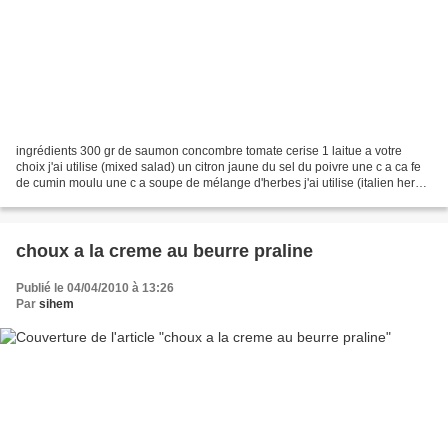
ingrédients 300 gr de saumon concombre tomate cerise 1 laitue a votre
choix j'ai utilise (mixed salad) un citron jaune du sel du poivre une c a ca fe
de cumin moulu une c a soupe de mélange d'herbes j'ai utilise (italien herbs)
3 c a soupe d'huile d'olive...
choux a la creme au beurre praline
Publié le 04/04/2010 à 13:26
Par
sihem