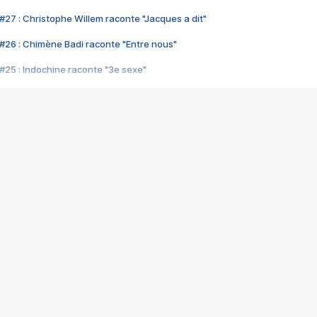
#27 : Christophe Willem raconte "Jacques a dit"
#26 : Chimène Badi raconte "Entre nous"
#25 : Indochine raconte "3e sexe"
#24 : Zaho raconte "C'est chelou"
#23 : Patrick Bruel raconte "Au café des délices"
#22 : Kyo raconte "Le chemin"
#21 : Nolwenn Leroy raconte "Cassé"
#20 : Patrick Hernandez raconte "Born to be alive"
#19 : Lorie raconte "Près de moi"
#18 : Michael Jones raconte "A nos actes manqués" (avec Jean-Jacque
#17 : Khaled raconte "Aïcha"
#16 : Corneille raconte "Parce qu'on vient de loin"