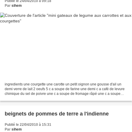
Publié le 24/04/2010 à 09:18
Par
sihem
ingredients une courgette une carotte un petit oignon une gousse d'ail un
demi verre de lait 2 oeufs 5 c a soupe de farine une demi c a café de levure
chimique du sel de poivre une c a soupe de fromage râpé une c a soupe
d'huile d'olive préparation dans...
beignets de pommes de terre a l'indienne
Publié le 22/04/2010 à 15:31
Par
sihem