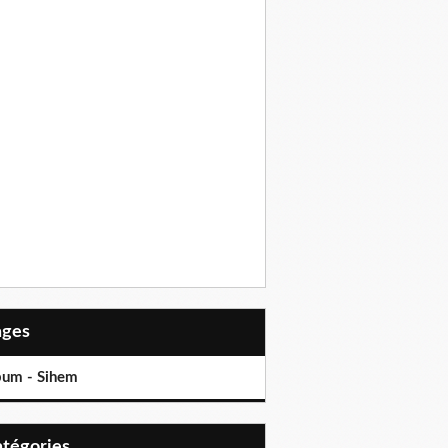
Pages
bum - Sihem
Catégories