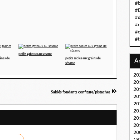
#b
#D
#d
#r
#c
#t
petits gateaux au sesame
ines de
petits sablés aux grains de
sésame
20
20
20
Sablés fondants confiture/pistaches
20
20
20
20
20
20
19