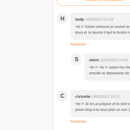
H
hadja
10/10/2013 21:59
<br /> Salam arlikoum je voulais te
doux et le beurre il faut le fondre 
Répondre
S
sihem
11/10/2013 14:05
<br /> <br /> salam ma cher
ensuite se deparasser du liq
C
christelle
14/05/2012 19:23
<br /> Je les ai préparé et ils sont 
pmon blog si tu veux jeter un oeil :
Répondre