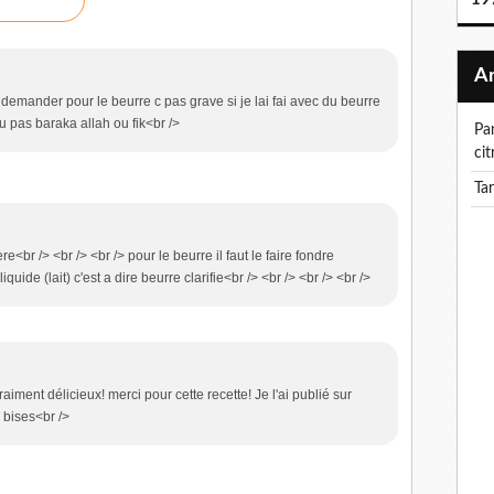
 demander pour le beurre c pas grave si je lai fai avec du beurre
ou pas baraka allah ou fik<br />
pancake a la noix de coco et creme au
cit
ta
e<br /> <br /> <br /> pour le beurre il faut le faire fondre
uide (lait) c'est a dire beurre clarifie<br /> <br /> <br /> <br />
vraiment délicieux! merci pour cette recette! Je l'ai publié sur
) bises<br />