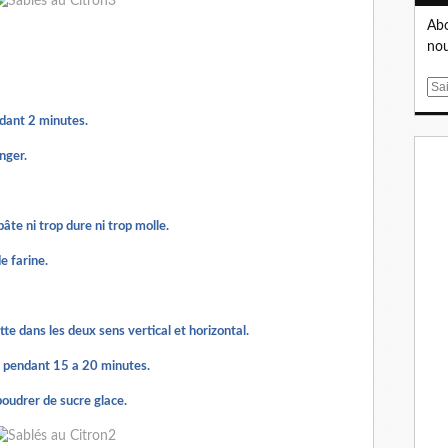
Abo
nou
E
m
dant 2 minutes.
a
i
anger.
l
te ni trop dure ni trop molle.
e farine.
tte dans les deux sens vertical et horizontal.
s pendant 15 a 20 minutes.
upoudrer de sucre glace.