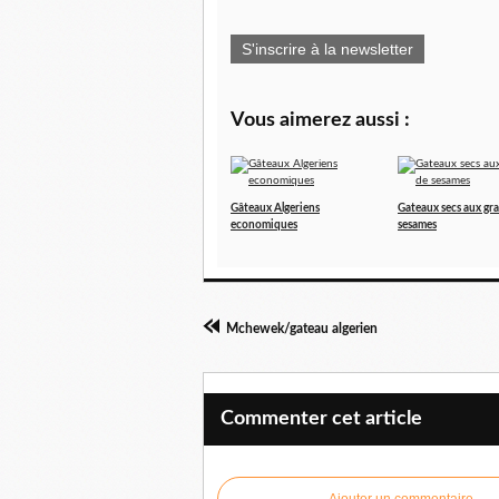
S'inscrire à la newsletter
Vous aimerez aussi :
Gâteaux Algeriens
Gateaux secs aux gra
economiques
sesames
Mchewek/gateau algerien
Commenter cet article
Ajouter un commentaire