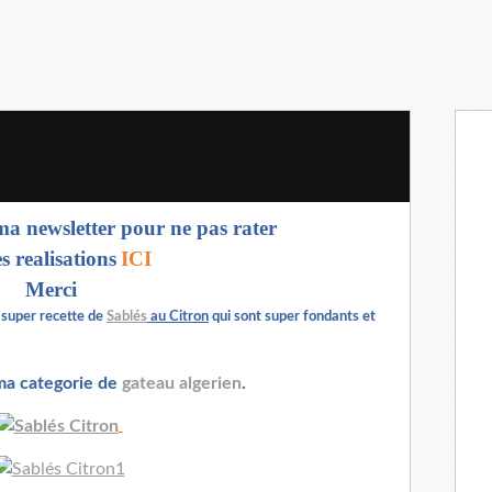
a newsletter pour ne pas rater
s realisations
ICI
Merci
e super recette de
Sablés
au Citron
qui sont super fondants et
 ma categorie de
gateau algerien
.