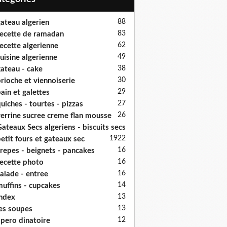
88
ateau algerien
83
ecette de ramadan
62
ecette algerienne
49
uisine algerienne
38
ateau - cake
30
rioche et viennoiserie
29
ain et galettes
27
uiches - tourtes - pizzas
26
errine sucree creme flan mousse
ateaux Secs algeriens - biscuits secs
19
22
etit fours et gateaux sec
16
repes - beignets - pancakes
16
ecette photo
16
alade - entree
14
uffins - cupcakes
13
ndex
13
es soupes
12
pero dinatoire