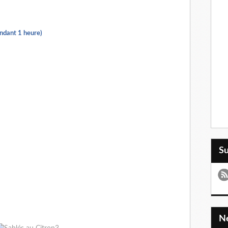
endant 1 heure)
S