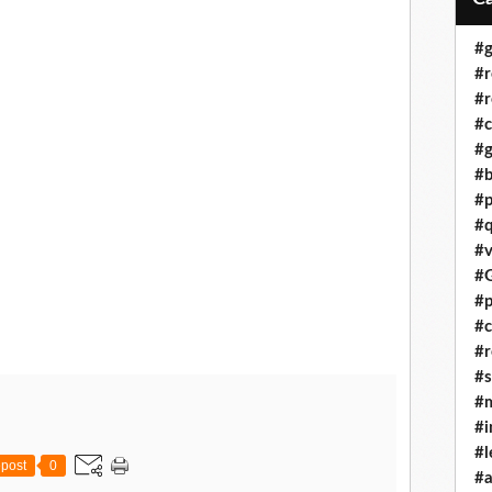
#g
#r
#r
#c
#g
#b
#p
#q
#v
#G
#p
#c
#r
#s
#m
#i
#l
post
0
#a