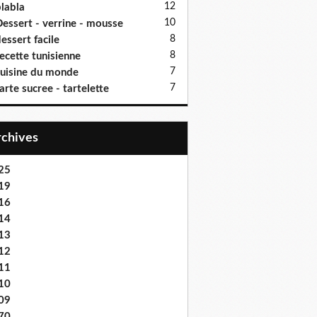
12
labla
10
essert - verrine - mousse
8
essert facile
8
ecette tunisienne
7
uisine du monde
7
arte sucree - tartelette
Archives
25
19
16
14
13
12
11
10
09
70