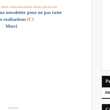
,
gateau
,
gateau sans cuisson
,
algerie
,
noix de coco
a newsletter pour ne pas rater
s realisations
ICI
Merci
Al
Publicité