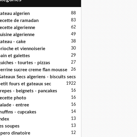
88
ateau algerien
83
ecette de ramadan
62
ecette algerienne
49
uisine algerienne
38
ateau - cake
30
rioche et viennoiserie
29
ain et galettes
27
uiches - tourtes - pizzas
26
errine sucree creme flan mousse
ateaux Secs algeriens - biscuits secs
19
22
etit fours et gateaux sec
16
repes - beignets - pancakes
16
ecette photo
16
alade - entree
14
uffins - cupcakes
13
ndex
13
es soupes
12
pero dinatoire