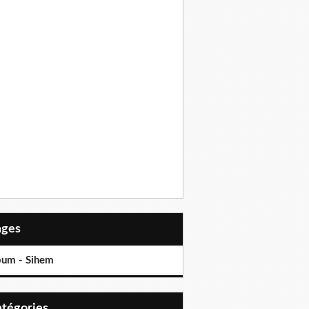
Pages
bum - Sihem
Catégories