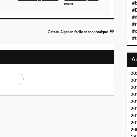
#b
sésame
#D
#d
#r
#c
Gateau Algerien facile et economique
#t
20
20
20
20
20
20
20
20
20
19