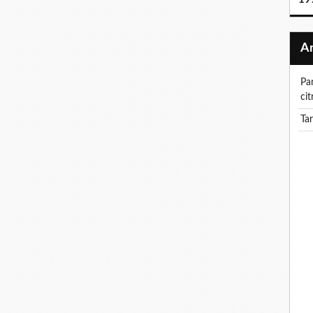
pancake a la noix de coco et creme au
cit
ta