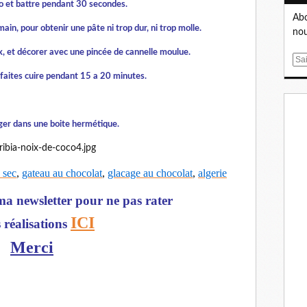
oco et battre pendant 30 secondes.
Abo
ain, pour obtenir une pâte ni trop dur, ni trop molle.
nou
x, et décorer avec une pincée de cannelle moulue.
E
m
t faites cuire pendant 15 a 20 minutes.
a
i
l
nger dans une boite hermétique.
 sec
,
gateau au chocolat
,
glacage au chocolat
,
algerie
a newsletter pour ne pas rater
ICI
 réalisations
Merci