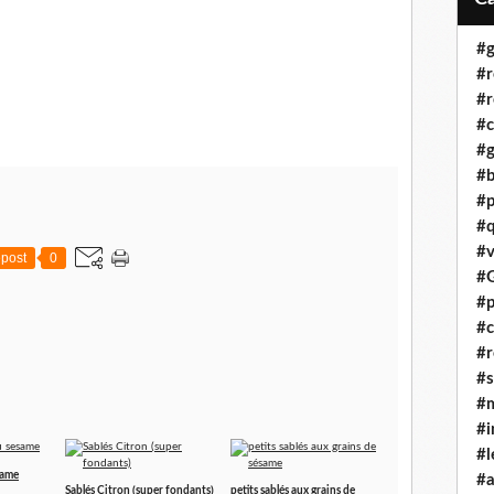
#g
#r
#r
#c
#g
#b
#p
#q
#v
post
0
#G
#p
#c
#r
#s
#m
#i
#l
same
#a
Sablés Citron (super fondants)
petits sablés aux grains de