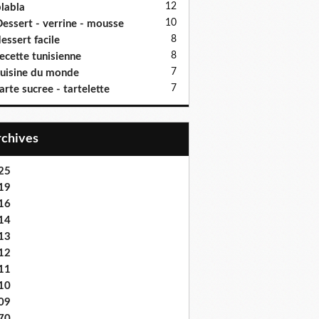
12
labla
10
essert - verrine - mousse
8
essert facile
8
ecette tunisienne
7
uisine du monde
7
arte sucree - tartelette
Archives
25
19
16
14
13
12
11
10
09
70